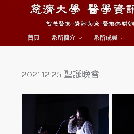
跳
至
主
要
首頁
系所簡介
系所成員
內
容
2021.12.25 聖誕晚會